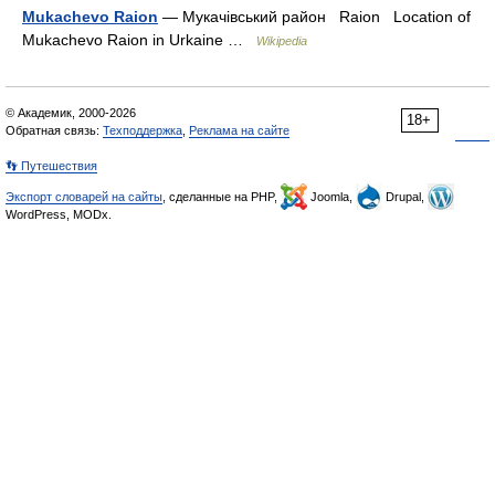
Mukachevo Raion
— Мукачівський район Raion Location of
Mukachevo Raion in Urkaine …
Wikipedia
© Академик, 2000-2026
18+
Обратная связь:
Техподдержка
,
Реклама на сайте
👣 Путешествия
Экспорт словарей на сайты
, сделанные на PHP,
Joomla,
Drupal,
WordPress, MODx.