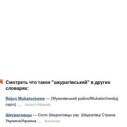
Смотреть что такое "шкуратівський" в других
словарях:
Rajon Mukatschewe
— (Мукачівський район/Mukatschiwskyj
rajon) …
Deutsch Wikipedia
Шкуратовцы
— Село Шкуратовцы укр. Шкуратівці Страна
УкраинаУкраина …
Википедия